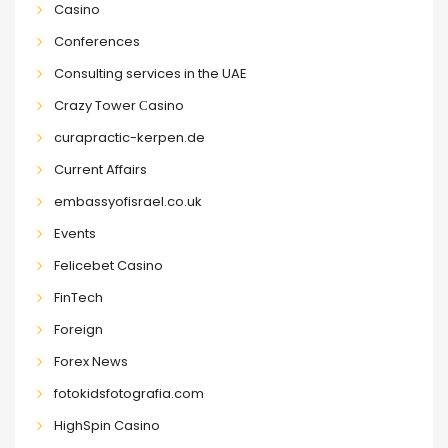
Casino
Conferences
Consulting services in the UAE
Crazy Tower Сasino
curapractic-kerpen.de
Current Affairs
embassyofisrael.co.uk
Events
Felicebet Casino
FinTech
Foreign
Forex News
fotokidsfotografia.com
HighSpin Casino