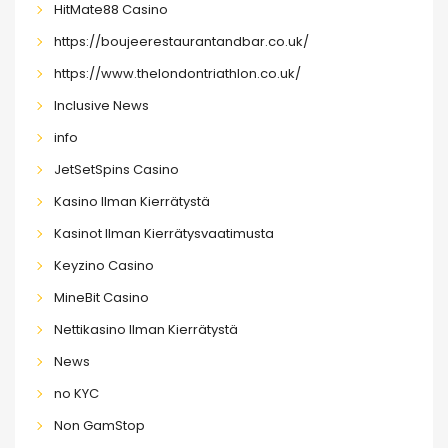
HitMate88 Casino
https://boujeerestaurantandbar.co.uk/
https://www.thelondontriathlon.co.uk/
Inclusive News
info
JetSetSpins Casino
Kasino Ilman Kierrätystä
Kasinot Ilman Kierrätysvaatimusta
Keyzino Casino
MineBit Casino
Nettikasino Ilman Kierrätystä
News
no KYC
Non GamStop