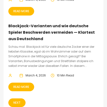
READ MORE
Blackjack-Varianten und wie deutsche
Spieler Beschwerden vermeiden — Klartext
aus Deutschland
Schau mal: Blackjack ist für viele deutsche Zocker einer der
liebsten Klassiker, egal ob im Wohnzimmer oder auf dem
Smartphone in der Mittagspause. Ehrlich gesagt? Bei
Varianten, Bonusbedingungen und Streitfällen stolpere ich
selbst immer wieder über dieselben Fallen. In diesem...
March 4, 2026
10 Min Read
READ MORE
NEXT