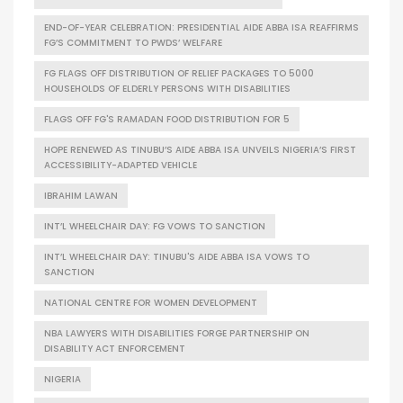
END-OF-YEAR CELEBRATION: PRESIDENTIAL AIDE ABBA ISA REAFFIRMS
FG’S COMMITMENT TO PWDS’ WELFARE
FG FLAGS OFF DISTRIBUTION OF RELIEF PACKAGES TO 5000
HOUSEHOLDS OF ELDERLY PERSONS WITH DISABILITIES
FLAGS OFF FG'S RAMADAN FOOD DISTRIBUTION FOR 5
HOPE RENEWED AS TINUBU’S AIDE ABBA ISA UNVEILS NIGERIA’S FIRST
ACCESSIBILITY-ADAPTED VEHICLE
IBRAHIM LAWAN
INT’L WHEELCHAIR DAY: FG VOWS TO SANCTION
INT’L WHEELCHAIR DAY: TINUBU'S AIDE ABBA ISA VOWS TO
SANCTION
NATIONAL CENTRE FOR WOMEN DEVELOPMENT
NBA LAWYERS WITH DISABILITIES FORGE PARTNERSHIP ON
DISABILITY ACT ENFORCEMENT
NIGERIA