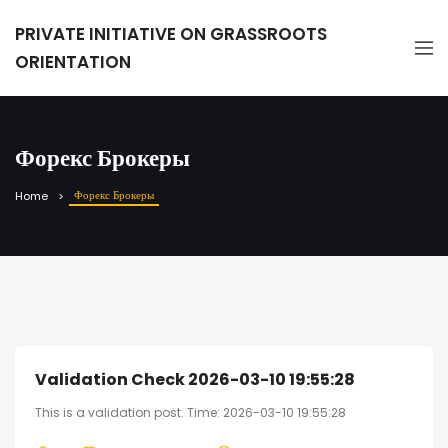
PRIVATE INITIATIVE ON GRASSROOTS
ORIENTATION
Форекс Брокеры
Форекс Брокеры
Home
Validation Check 2026-03-10 19:55:28
This is a validation post. Time: 2026-03-10 19:55:28